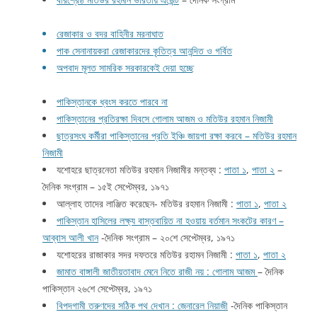
রেজাকার ও বদর বাহিনীর মরনাঘাত
পাক সেনানায়করা রেজাকারদের কৃতিত্ব আনন্দিত ও গর্বিত
অপবাদ মূলত সামরিক সরকারকেই দেয়া হচ্ছে
পাকিস্তানকে ধ্বংস করতে পারবে না
পাকিস্তানের প্রতিরক্ষা দিবসে গোলাম আজম ও মতিউর রহমান নিজামী
ছাত্রসংঘ কর্মীরা পাকিস্তানের প্রতি ইঞ্চি জায়গা রক্ষা করবে – মতিউর রহমান
নিজামী
যশোহরে ছাত্রনেতা মতিউর রহমান নিজামীর মন্তব্য :
পাতা ১
,
পাতা ২
–
দৈনিক সংগ্রাম – ১৫ই সেপ্টেম্বর, ১৯৭১
আল্লাহ তাদের লাঞ্জিত করেছেন- মতিউর রহমান নিজামী :
পাতা ১
,
পাতা ২
পাকিস্তান হাসিলের লক্ষ্য বাস্তবায়িত না হওয়ায় বর্তমান সংকটের কারণ –
আব্বাস আলী খান
-দৈনিক সংগ্রাম – ২০শে সেপ্টেম্বর, ১৯৭১
যশোহরের রাজাকার সদর দফতরে মতিউর রহামন নিজামী :
পাতা ১
,
পাতা ২
জামাত বাঙ্গালী জাতীয়তাবাদ মেনে নিতে রাজী নয় : গোলাম আজম
– দৈনিক
পাকিস্তান ২৬শে সেপ্টেম্বর, ১৯৭১
বিপদগামী তরুণদের সঠিক পথ দেখান : জেনারেল নিয়াজী
-দৈনিক পাকিস্তান