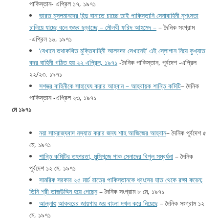
পাকিস্তান- এপ্রিল ১৭, ১৯৭১
ভারত মুসলমানদের হিন্দু বানাতে চাচ্ছে তাই পাকিস্তানি সেনাবাহিনী নৃশংসতা
চালিয়ে যাচ্ছে বলে গুজব ছড়াচ্ছে – মৌলবী ফরিদ আহমেদ –
– দৈনিক সংগ্রাম
-এপ্রিল ১৬, ১৯৭১
‘যেখানে তথাকথিত মুক্তিবাহিনী আলবদর সেখানেই’ এই স্লোগান নিয়ে কুখ্যাত
বদর বাহিনী গঠিত হয় ২২ এপ্রিল, ১৯৭১
-দৈনিক পাকিস্তান, পূর্বদেশ -এপ্রিল
২২/২৩, ১৯৭১
সশস্ত্র বাহিনীকে সাহায্যে করার আহ্বান – আহ্বায়ক শান্তি কমিটি
– দৈনিক
পাকিস্তান -এপ্রিল ২৩, ১৯৭১
মে ১৯৭১
নয়া সাম্রাজ্যবাদ নস্যাত করার জন্য শাহ আজিজের আহ্বান
– দৈনিক পূর্বদেশ ৫
মে, ১৯৭১
শান্তি কমিটির তৎপরতা, মুন্সিগন্জে পাক সেনাদের বিপুল সম্বর্ধনা
– দৈনিক
পূর্বদেশ ১২ মে, ১৯৭১
সামরিক সরকার ২৫ মার্চ রাত্রে পাকিস্তানকে ধ্বংসের হাত থেকে রক্ষা করেন;
তিনি শ্রী তাজউদ্দিন হয়ে গেছেন
– দৈনিক সংগ্রাম ৮ মে, ১৯৭১
আল্লাহু আকবরের জায়গায় জয় বাংলা দখল করে নিয়েছে
– দৈনিক সংগ্রাম ১২
মে, ১৯৭১