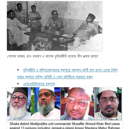
গোলাম আজম, রাও ফরমান ও মালেক বুদ্ধিজীবি হত্যার নীল নক্সায় ব্যস্ত
বুদ্ধিজীবি ও মুক্তিযোদ্ধাদের ব্যাপারে আব্বাস আলী খান বলেন এদের নির্মূল
করার ব্যপারে শান্তি বাহিনী ও সেনা বাহিনীকে সহায়তা করুন
একেএমইউসুফের বক্তব্য