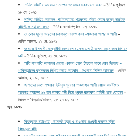
শান্তি কমিটির আবেদন : দেশের শত্রুদের মোকাবেলা করুন
– দৈনিক পূর্বদেশ
১৮ মে, ১৯৭১
শান্তি কমিটির আবেদন -পাকিস্তানের শত্রুদের ধরিয়ে দেয়ার জন্যে সামরিক
বাহিনীকে সহায়তা করুন
– দৈনিক আজাদ/পূর্বদেশ মে, ১৯৭১
যে কোন মূল্যে ভারতের চক্রান্ত নস্যাৎ করব -মওলানা আশরাফ আলী
–
দৈনিক আজাদ, ১৯ মে, ১৯৭১
জামাতে ইসলামী সেক্রেটারী জেনারেল রহমতে এলাহী বলেন- নতুন করে নির্বাচন
চাই
– দৈনিক পূর্বদেশ, ২৪ মে, ১৯৭১
অতি সম্প্রতি আমাদের দেশের একদল লোক হিন্দুদের সাথে যোগ দিয়েছে –
পাকিস্তানের দুশমনদের নিশ্চিন্হ করার আহ্বান – মওলানা সিদ্দিক আহমেদ
– দৈনিক
আজাদ, ২৪ মে, ১৯৭১
জামাতের নেতা মওলানা ইউসুফ খুলনার শাহজাহান আলী রোডে অবস্থিত
আনসার ক্যাম্পে ৯৬ জন জামাত কর্মী নিয়ে প্রথম রাজাকার বাহিনী গড়ে তোলেন
–
দৈনিক পাকিস্তান/আজাদ, ২৫-২৭ মে, ১৯৭১
জুন, ১৯৭১
বিশুদ্ধানন্দ মহাথেরো, হাফেজ্জী হুজুর ও মাওলানা মওদুদী বললেন মুজিব
বিচ্ছন্নতাবাদী
মওদুদীর বক্তব্য -শেখ মুজিবের দল গুন্ডামী ও মারামারী করে নির্বাচনে জয়ী হয়