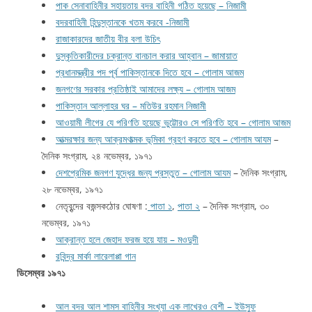
পাক সেনাবাহিনীর সহায়তায় বদর বাহিনী গঠিত হয়েছে – নিজামী
বদরবাহিনী হিন্দুস্তানকে খতম করবে -নিজামী
রাজাকারদের জাতীয় বীর বলা উচিৎ
দুস্কৃতিকারীদের চক্রান্ত বানচাল করার আহ্বান – জামায়াত
প্রধানমন্ত্রীর পদ পূর্ব পাকিস্তানকে দিতে হবে – গোলাম আজম
জনগণের সরকার প্রতিষ্ঠাই আমাদের লক্ষ্য – গোলাম আজম
পাকিস্তান আল্লাহর ঘর – মতিউর রহমান নিজামী
আওয়ামী লীগের যে পরিণতি হয়েছে ভুট্টোরও সে পরিণতি হবে – গোলাম আজম
আত্মরক্ষার জন্য আক্রমণাত্মক ভূমিকা গ্রহণ করতে হবে – গোলাম আযম
–
দৈনিক সংগ্রাম, ২৪ নভেম্বর, ১৯৭১
দেশপ্রেমিক জনগণ যুদ্ধের জন্য প্রস্তুত – গোলাম আযম
– দৈনিক সংগ্রাম,
২৮ নভেম্বর, ১৯৭১
নেতৃবৃন্দের বজন্সকঠোর ঘোষণা :
পাতা ১
,
পাতা ২
– দৈনিক সংগ্রাম, ৩০
নভেম্বর, ১৯৭১
আক্রান্ত হলে জেহাদ ফরজ হয়ে যায় – মওদুদী
রবিন্দ্র মার্কা লারেলাপ্পা গান
ডিসেম্বর ১৯৭১
আল বদর আল শামস বাহিনীর সংখ্যা এক লাখেরও বেশী – ইউসুফ