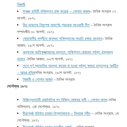
নিজামী
সশস্ত্র বাহিনী পাকিস্তান রক্ষা করেছে – গোলাম আজম
– দৈনিক সংগ্রাম ২৭
আগস্ট, ১৯৭১
হিন্দু ভারতের নিরপেক্ষ আদর্শের প্রচারক আওয়ামী লীগ
– দৈনিক সংগ্রাম
সম্পাদকীয় ৩০ আগস্ট, ১৯৭১
নোয়াখালীর পল্লীতে জনসভা পাকিস্তানের সংহতি রক্ষার আহ্বান
– দৈনিক
আজাদ, ২৯শে আগস্ট, ১৯৭১
অধ্যাপক আতিকুজ্জামানের বক্তৃতা: পাকিস্তান কেয়ামত পর্যন্ত ঐক্যবদ্ধ
থাকবে
-দৈনিক আজাদ, ৩০শে আগস্ট, ১৯৭১
দেশে পূর্ণ স্বাভাবিক অবস্খা কায়েম না হওয়া পর্যন্ত ক্ষমতা হস্তান্তর অর্থহীন
– আব্দুর রহিম
দেনিক সংগ্রাম, ২৯শে আগস্ট, ১৯৭১
নিজামী ও গোলাম আজম
– দৈনিক সংগ্রাম
সেপ্টেম্বর ১৯৭১
বিচ্ছিন্নতাবাদী রাজনৈতিক দল নিষিদ্ধ ঘোষনার দাবী – গোলাম আযম
দেনিক
পাকিস্তান, ২রা সেপ্টেম্বর, ১৯৭১
বীরশ্রেষ্ঠ মতিউর রহমান বিশ্বাসঘাতক – মিনহাজ শহীদ
– দেনিক সংগ্রাম, ১ম
সেপ্টেম্বর, ১৯৭১
বীরশ্রেষ্ঠ মতিউর রহমান ভারতীয় এজেন্ট
– দেনিক সংগ্রাম