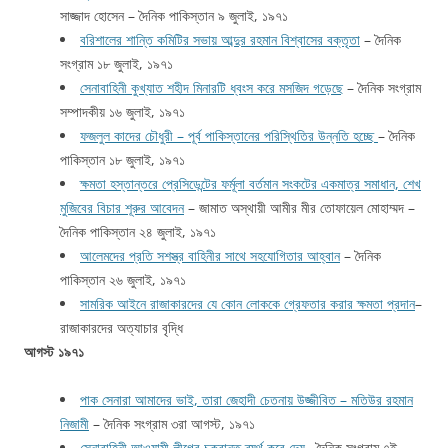
সাজ্জাদ হোসেন – দৈনিক পাকিস্তান ৯ জুলাই, ১৯৭১
বরিশালের শান্তি কমিটির সভায় আব্দুর রহমান বিশ্বাসের বক্তৃতা
– দৈনিক
সংগ্রাম ১৮ জুলাই, ১৯৭১
সেনাবাহিনী কুখ্যাত শহীদ মিনারটি ধ্বংস করে মসজিদ গড়েছে
– দৈনিক সংগ্রাম
সম্পাদকীয় ১৬ জুলাই, ১৯৭১
ফজলুল কাদের চৌধুরী – পূর্ব পাকিস্তানের পরিস্থিতির উন্নতি হচ্ছে
– দৈনিক
পাকিস্তান ১৮ জুলাই, ১৯৭১
ক্ষমতা হস্তান্তরে প্রেসিডেন্টের ফর্মূলা বর্তমান সংকটের একমাত্র সমাধান, শেখ
মুজিবের বিচার শূরুর আবেদন
– জামাত অস্থায়ী আমীর মীর তোফায়েল মোহাম্মদ –
দৈনিক পাকিস্তান ২৪ জুলাই, ১৯৭১
আলেমদের প্রতি সশস্ত্র বাহিনীর সাথে সহযোগিতার আহ্বান
– দৈনিক
পাকিস্তান ২৬ জুলাই, ১৯৭১
সামরিক আইনে রাজাকারদের যে কোন লোককে গ্রেফতার করার ক্ষমতা প্রদান
–
রাজাকারদের অত্যাচার বৃদ্ধি
আগস্ট ১৯৭১
পাক সেনারা আমাদের ভাই, তারা জেহাদী চেতনায় উজ্জীবিত – মতিউর রহমান
নিজামী
– দৈনিক সংগ্রাম ৩রা আগস্ট, ১৯৭১
সেনাবাহিনী আওয়ামী লীগের চক্রান্ত ব্যর্থ করে দেয়
– দৈনিক সংগ্রাম ৭ই