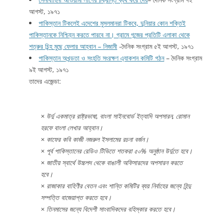
আগস্ট, ১৯৭১
পাকিস্তান টিকলেই এদেশের মুসলমানরা টিকবে, দুনিয়ার কোন শক্তিই
পাকিস্তানকে নিশ্চিহ্ন করতে পারবে না। গ্রামে গন্জের প্রতিটি এলাকা থেকে
শত্রুর চিন্হ মুছে ফেলার আহ্বান – নিজামী
-দৈনিক সংগ্রাম ৫ই আগস্ট, ১৯৭১
পাকিস্তান অখন্ডতা ও সংহতি সংরক্ষণ এ্যাকশন কমিটি গঠন
– দৈনিক সংগ্রাম
৯ই আগস্ট, ১৯৭১
তাদের এজেন্ডা:
× উর্দু একমাত্র রাষ্ট্রভাষা, বাংলা সাইনবোর্ড ইত্যাদি অপসারন, রোমান
হরফে বাংলা লেখার আহ্বান।
× কাফের কবি কাজী নজরুল ইসলামের রচনা বর্জন।
× পূর্ব পাকিস্তানের রেডিও টিভিতে শতকরা ৫০% অনুষ্ঠান উর্দুতে হবে।
× জাতীয় স্বার্থে উচ্চপদ থেকে বাঙালী অফিসারদের অপসারন করতে
হবে।
× রাজাকার বাহিণীর বেতন এবং শান্তি কমিটির ব্যয় নির্বাহের জন্যে হিন্দু
সম্পত্তি বাজেয়াপ্ত করতে হবে।
× তিনমাসের জন্যে বিদেশী সাংবাদিকদের বহিস্কার করতে হবে।