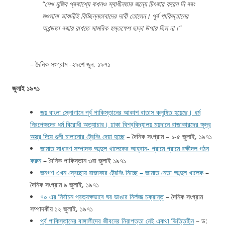
“শেখ মুজিব প্রকাশ্যে কখনও স্বাধীনতার জন্যে চিৎকার করেন নি বরং
মওলানা ভাষানীই বিচ্ছিন্নতাবাদের দাবী তোলেন। পূর্ব পাকিস্তানের
অখন্ডতা বজায় রাখতে সামরিক হস্তক্ষেপ ছাড়া উপায় ছিল না।”
– দৈনিক সংগ্রাম -২৯শে জুন, ১৯৭১
জুলাই ১৯৭১
জয় বাংলা স্লোগানে পূর্ব পাকিস্তানের আকাশ বাতাস কলুষিত হয়েছে। ধর্ম
নিরপেক্ষদের ধর্ম বিরোধী অত্যাচার। ঢাকা বিশ্ববিদ্যালয় ময়দানে রাজাকারদের ক্ষূদ্র
অস্ত্র দিয়ে গুলী চালানোর ট্রেনিং দেয়া হচ্ছে
– দৈনিক সংগ্রাম – ১-৫ জুলাই, ১৯৭১
জামাত সাধারণ সম্পাদক আব্দুল খালেকের আহ্বান- গ্রামে গ্রামে রক্ষীদল গঠন
করুন
– দৈনিক পাকিস্তান ৩রা জুলাই ১৯৭১
জনগণ এখন স্বেচ্ছায় রাজাকার ট্রেনিং নিচ্ছে – জামাত নেতা আব্দুল খালেক
–
দৈনিক সংগ্রাম ৯ জুলাই, ১৯৭১
৭০ এর নির্বাচন প্রত্যক্ষভাবে ঘর ভাঙার নির্লজ্জ চক্রান্ত
– দৈনিক সংগ্রাম
সম্পাদকীয় ১২ জুলাই, ১৯৭১
পূর্ব পাকিস্তানের বাঙ্গালীদের জীবনের নিরাপত্তা নেই একথা ভিত্তিহীন
– ড: