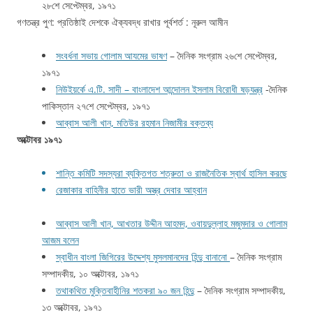
২৮শে সেপ্টেম্বর, ১৯৭১
গণতন্ত্র পুণ: প্রতিষ্ঠাই দেশকে ঐক্যবদ্ধ রাখার পূর্বশর্ত : নূরুল আমীন
সংবর্ধনা সভায় গোলাম আযমের ভাষণ
– দৈনিক সংগ্রাম ২৬শে সেপ্টেম্বর,
১৯৭১
নিউইয়র্কে এ.টি. সাদী – বাংলাদেশ আন্দোলন ইসলাম বিরোধী ষড়যন্ত্র
-দৈনিক
পাকিস্তান ২৭শে সেপ্টেম্বর, ১৯৭১
আব্বাস আলী খান, মতিউর রহমান নিজামীর বক্তব্য
অক্টোবর ১৯৭১
শান্তি কমিটি সদস্যরা ব্যক্তিগত শত্রুতা ও রাজনৈতিক স্বার্থ হাসিল করছে
রেজাকার বাহিনীর হাতে ভারী অস্ত্র দেবার আহ্বান
আব্বাস আলী খান, আখতার উদ্দীন আহমদ, ওবায়দুল্লাহ মজুমদার ও গোলাম
আজম বলেন
স্বাধীন বাংলা জিগিরের উদ্দেশ্য মুসলমানদের হিন্দু বানানো
– দৈনিক সংগ্রাম
সম্পাদকীয়, ১০ অক্টোবর, ১৯৭১
তথাকথিত মুক্তিবাহীনির শতকরা ৯০ জন হিন্দু
– দৈনিক সংগ্রাম সম্পাদকীয়,
১৩ অক্টোবর, ১৯৭১