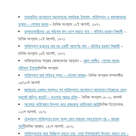
তথাকথিত বাংলাদেশ আন্দোলনের সমর্থকরা ইসলাম, পাকিস্তান ও মুসলমানদের
দুশমন – গোলাম আযম
– দৈনিক সংগ্রাম ১২ই আগস্ট, ১৯৭১
দুস্কৃতকারীদের এর পরিণাম ফল ভোগ করতে হবে – মতিউর রহমান নিজামী
–
দৈনিক সংগ্রাম ১২ই আগস্ট, ১৯৭১
পাকিস্তান ভূখন্ডের নাম নয় একটি আদর্শের নাম – মতিউর রহমান নিজামী
–
দৈনিক সংগ্রাম ১৬ই আগস্ট, ১৯৭১
পাকিস্তানের শত্রুর মোকাবেলার আহ্বান –
নুরুল আমীন
,
গোলাম আযম,
শফিকুল ইসলাম
দৈনিক সংগ্রাম
পাকিস্তান অর্থ পবিত্র স্থান – গোলাম আজম
– দৈনিক সংগ্রাম সম্পাদকীয়
১৬/১৮ই আগস্ট
জামাতের একজন সদস্যও পূর্ব পাকিস্তানে বাংলাদেশ আন্দোলনে নিজেদের কোন
ক্রমেই জড়িত করেনি – মওলানা আব্দুর রহিম
– দৈনিক সংগ্রাম ১৮-২১ আগস্ট
আনসার অর্ডিন্যান্স বিলুপ্ত করে রাজাকার অর্ডিন্যান্স জারি
দৈনিক ইত্তেফাক,
২২শে আগস্ট, ১৯৭১
ঐক্যবদ্ধ পাকিস্তান ছাড়া অন্য কোন সমাধান গ্রহণযোগ্য নয় – মাহমুদ
আলী
দৈনিক আজাদ, ২৪শে আগস্ট, ১৯৭১
পাকিস্তানকে যারা বিচ্ছিন্ন করতে চায়- তারা ইসলামকেই উৎখাত করতে চায় –