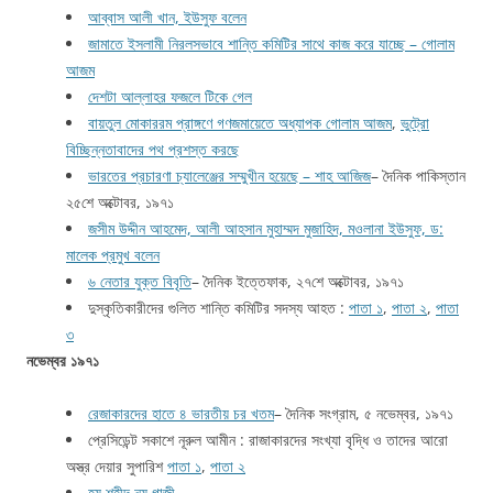
আব্বাস আলী খান, ইউসুফ বলেন
জামাতে ইসলামী নিরলসভাবে শান্তি কমিটির সাথে কাজ করে যাচ্ছে – গোলাম
আজম
দেশটা আল্লাহর ফজলে টিকে গেল
বায়তুল মোকাররম প্রাঙ্গণে গণজমায়েতে অধ্যাপক গোলাম আজম
,
ভুট্রো
বিচ্ছিন্নতাবাদের পথ প্রশস্ত করছে
ভারতের প্রচারণা চ্যালেঞ্জের সম্মুখীন হয়েছে – শাহ আজিজ
– দৈনিক পাকিস্তান
২৫শে অক্টোবর, ১৯৭১
জসীম উদ্দীন আহমেদ, আলী আহসান মুহাম্মদ মুজাহিদ, মওলানা ইউসুফ, ড:
মালেক প্রমুখ বলেন
৬ নেতার যুক্ত বিবৃতি
– দৈনিক ইত্তেফাক, ২৭শে অক্টোবর, ১৯৭১
দুস্কৃতিকারীদের গুলিত শান্তি কমিটির সদস্য আহত :
পাতা ১
,
পাতা ২
,
পাতা
৩
নভেম্বর ১৯৭১
রেজাকারদের হাতে ৪ ভারতীয় চর খতম
– দৈনিক সংগ্রাম, ৫ নভেম্বর, ১৯৭১
প্রেসিডেন্ট সকাশে নূরুল আমীন : রাজাকারদের সংখ্যা বৃদ্ধি ও তাদের আরো
অস্ত্র দেয়ার সুপারিশ
পাতা ১
,
পাতা ২
হয় শহীদ নয় গাজী