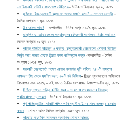
-পাকিস্তানী বাহিনীর হস্তক্ষেপ যৌক্তিক
– দৈনিক পাকিস্তান, জুন ৬, ১৯৭১
মুজিবের বিচ্ছন্নতাবাদী আন্দোলন জনতা সমর্থন করেনি – মাওলনা মওদুদী
–
দৈনিক সংগ্রাম ৭ জুন, ১৯৭১
মীর জাফর কারা?
– সম্পাদকীয় – দৈনিক সংগ্রাম ৮/৯ জুন, ১৯৭১
তাজুদ্দিন ও তোফায়েলসহ অন্যান্যদের ফৌজদারী আদালতে বিচার করা হবে
–
দৈনিক সংগ্রাম ১০ জুন, ১৯৭১
শান্তি কমিটির দায়িত্ব ও কর্তব্য- দুস্কৃতিকারী গেরিলাদের গেরিলা স্টাইলে
নির্মুল করা; ভারত ফেরত হিন্দুরা কড়া পাকিস্তান ভক্ত
-সম্পাদকীয় – দৈনিক
সংগ্রাম ১৩/১৪ জুন, ১৯৭১
সরকারী প্রেসনোটে পহেলা বৈশাখ নববর্ষের ছুটি বাতিল, ২৪০টি রাস্তার
নামকরন হিন্দু থেকে মুসলিম করন, ৬৯টি বই নিষিদ্ধ
– হিন্দুরা মুসলমানদের অস্তিত্ব
বিলোপের কাজ করেছে – এই সংবাদে দৈনিক সংগ্রামের উপসম্পাদকীয় জুন, ১৯৭১
বিভিন্ন স্খানে শান্তি কমিটর সভা – ভারত ও তাবেদারদের বিরুদ্ভে
প্রতিরোধের দৃঢ় সংকল্প
– দৈনিক পাকিস্তান ১৭ জুন, ১৯৭১
পূর্ব পাকিস্তানীরা সর্বদাই পশ্চিম পাকিস্তানী ভাইদের সাথে একত্রে বসবাস
করবে
– গোলাম আযম দৈনিক সংগ্রাম -২৯শে জুন, ১৯৭১
লাহোরে সাংবাদিক সম্মেলনে অধ্যাপক গোলাম আজম: