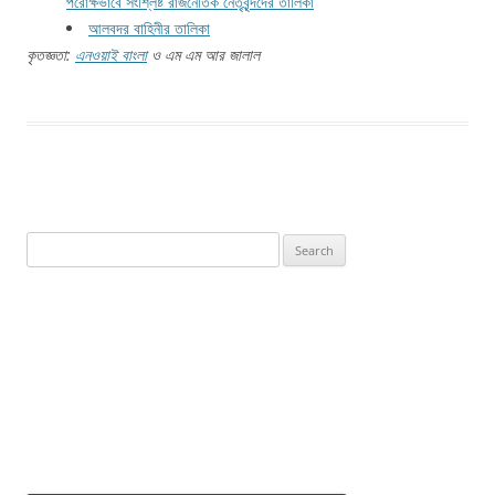
পরোক্ষভাবে সংশ্লিষ্ট রাজনৈতিক নেতৃবৃন্দদের তালিকা
আলবদর বাহিনীর তালিকা
কৃতজ্ঞতা:
এনওয়াই বাংলা
ও এম এম আর জালাল